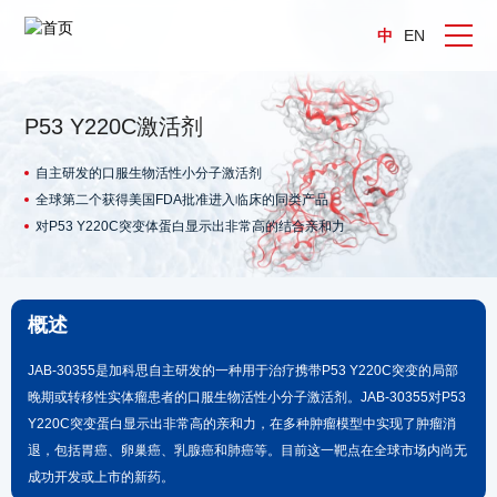
中
EN
P53 Y220C激活剂
自主研发的口服生物活性小分子激活剂
全球第二个获得美国FDA批准进入临床的同类产品
对P53 Y220C突变体蛋白显示出非常高的结合亲和力
概述
JAB-30355是加科思自主研发的一种用于治疗携带P53 Y220C突变的局部
晚期或转移性实体瘤患者的口服生物活性小分子激活剂。JAB-30355对P53
Y220C突变蛋白显示出非常高的亲和力，在多种肿瘤模型中实现了肿瘤消
退，包括胃癌、卵巢癌、乳腺癌和肺癌等。目前这一靶点在全球市场内尚无
成功开发或上市的新药。