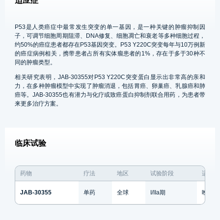
适应症
P53是人类癌症中最常发生突变的单一基因，是一种关键的肿瘤抑制因
子，可调节细胞周期阻滞、DNA修复、细胞凋亡和衰老等多种细胞过程，
约50%的癌症患者都存在P53基因突变。P53 Y220C突变每年与10万例新
的癌症病例相关，携带患者占所有实体瘤患者的1%，存在于多于30种不
同的肿瘤类型。
相关研究表明，JAB-30355对P53 Y220C突变蛋白显示出非常高的亲和
力，在多种肿瘤模型中实现了肿瘤消退，包括胃癌、卵巢癌、乳腺癌和肺
癌等。JAB-30355也有潜力与化疗或致癌蛋白抑制剂联合用药，为患者带
来更多治疗方案。
临床试验
药物
疗法
地区
试验阶段
适应症
JAB-30355
单药
全球
I/IIa期
晚期实