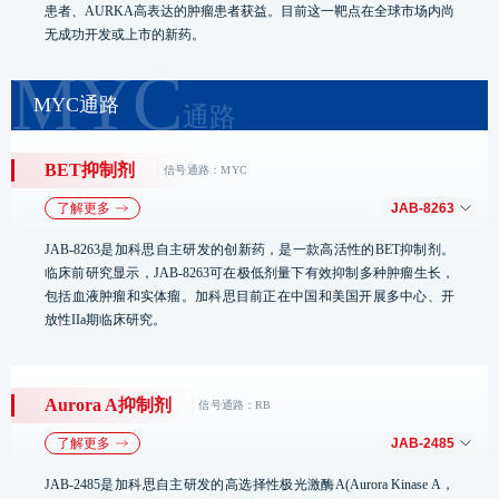
患者、AURKA高表达的肿瘤患者获益。目前这一靶点在全球市场内尚
无成功开发或上市的新药。
数据更新截止于2025年8月30日
美国试验
中国试验
全球试验
MYC通路
JAB-2485
疗法
适应症
IND
BET抑制剂
信号通路：MYC
了解更多
JAB-8263
单药疗法
实体瘤
JAB-8263是加科思自主研发的创新药，是一款高活性的BET抑制剂。
临床前研究显示，JAB-8263可在极低剂量下有效抑制多种肿瘤生长，
包括血液肿瘤和实体瘤。加科思目前正在中国和美国开展多中心、开
放性IIa期临床研究。
数据更新截止于2025年8月30日
美国试验
中国试验
全球试验
Aurora A抑制剂
信号通路：RB
JAB-8263
了解更多
JAB-2485
疗法
适应症
IND
JAB-2485是加科思自主研发的高选择性极光激酶A(Aurora Kinase A，
单药疗法
实体瘤