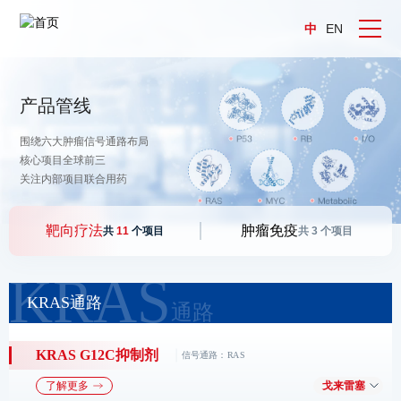
中
EN
产品管线
围绕六大肿瘤信号通路布局
核心项目全球前三
关注内部项目联合用药
靶向疗法
肿瘤免疫
共
11
个项目
共
3
个项目
KRAS通路
KRAS G12C抑制剂
信号通路：RAS
了解更多
戈来雷塞