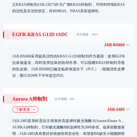
疗法
适应症
I期
IIa期
泛KRAS抑制剂JAB-23E73作为广谱KRAS抑制剂，可同时抑制KRAS
SHP2抑制剂
一线非小细胞
的活性及非活性状态，并对HRAS、NRAS具有选择性。
联合疗法JAB-
肺癌
与戈来雷塞
一线KRAS
3312
（KRAS G12C
G12C突变非小
数据更新截止于2025年8月30日
抑制剂）联用
细胞肺癌
美国试验
中国试验
全球试验
EGFR单抗联
三线及以上结
EGFR-KRAS G12D tADC
信号通路：RAS
JAB-23E73
合疗法
直肠癌
JAB-BX600​
疗法
适应症
IND
非小细胞肺
癌、胰腺癌、
JAB-BX600采用超高活性的KRAS G12D抑制剂作为载荷，使用EGFR
单药疗法
结直肠癌及其
抗体做递送，同时发挥抗体的协同作用，可以阻断KRAS抑制剂导致
胰腺癌、结直肠癌、非
他实体瘤
单药疗法
的负反馈。JAB-BX600已确定临床候选分子（PCC），细胞活性皮摩
小细胞肺癌
尔，预计2026年下半年提交IND。
数据更新截止于2025年8月30日
JAB-BX600​
Aurora A抑制剂
信号通路：RB
了解更多
JAB-2485
疗法
适应症
先导化合
JAB-2485是加科思自主研发的高选择性极光激酶A(Aurora Kinase A，
胰腺癌、结直肠癌、非小细
单药疗法
AURKA)抑制剂，它对极光激酶B的选择性为2000多倍。临床前数据表
胞肺癌、实体瘤
明，JAB-2485具有更好的有效性和安全性，有望使RB缺失小细胞肺癌