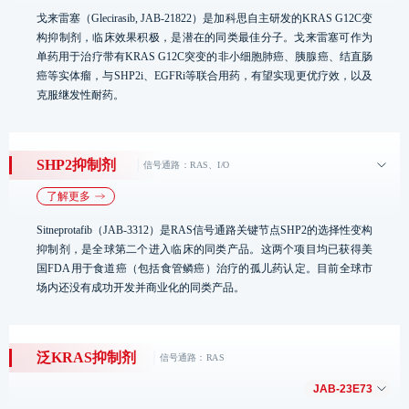
戈来雷塞（Glecirasib, JAB-21822）是加科思自主研发的KRAS G12C变
构抑制剂，临床效果积极，是潜在的同类最佳分子。戈来雷塞可作为
单药用于治疗带有KRAS G12C突变的非小细胞肺癌、胰腺癌、结直肠
癌等实体瘤，与SHP2i、EGFRi等联合用药，有望实现更优疗效，以及
克服继发性耐药。
数据更新截止于2025年8月30日
中国试验
全球试验
SHP2抑制剂
信号通路：RAS、I/O
戈来雷塞
了解更多
IIb期注
疗法
适应症
I期
IIa期
床
Sitneprotafib（JAB-3312）​是RAS信号通路关键节点SHP2的选择性变构
抑制剂，是全球第二个进入临床的同类产品。这两个项目均已获得美
二线非小细胞
单药疗法
国FDA用于食道癌（包括食管鳞癌）治疗的孤儿药认定。目前全球市
肺癌
场内还没有成功开发并商业化的同类产品。
数据更新截止于2025年8月30日
二线及以上胰
单药疗法
美国试验
中国试验
全球试验
腺癌及多瘤种
泛KRAS
抑制剂
信号通路：RAS
JAB-3312
JAB-23E73