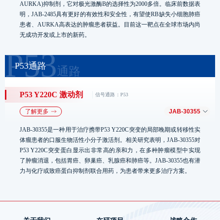
AURKA)抑制剂，它对极光激酶B的选择性为2000多倍。临床前数据表
明，JAB-2485具有更好的有效性和安全性，有望使RB缺失小细胞肺癌
单药疗法
实体瘤
患者、AURKA高表达的肿瘤患者获益。目前这一靶点在全球市场内尚
无成功开发或上市的新药。
单药疗法及JAK抑制剂
血液瘤
联合疗法
数据更新截止于2025年8月30日
美国试验
中国试验
全球试验
P53通路
JAB-2485
疗法
适应症
IND
P53 Y220C 激动剂
信号通路：P53
了解更多
JAB-30355
单药疗法
实体瘤
JAB-30355是一种用于治疗携带P53 Y220C突变的局部晚期或转移性实
体瘤患者的口服生物活性小分子激活剂。相关研究表明，JAB-30355对
P53 Y220C突变蛋白显示出非常高的亲和力，在多种肿瘤模型中实现
了肿瘤消退，包括胃癌、卵巢癌、乳腺癌和肺癌等。JAB-30355也有潜
力与化疗或致癌蛋白抑制剂联合用药，为患者带来更多治疗方案。
数据更新截止于2025年8月30日
美国试验
中国试验
全球试验
JAB-30355