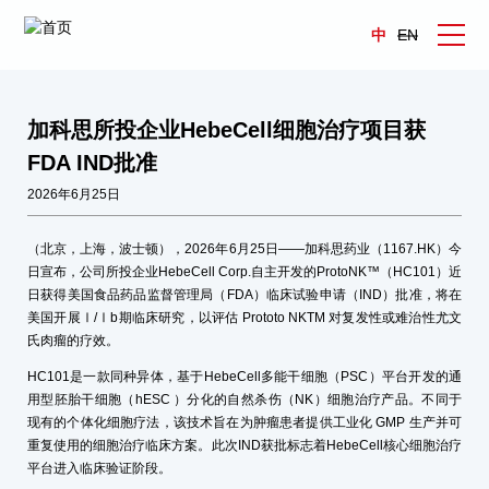
中
EN
加科思所投企业HebeCell细胞治疗项目获
FDA IND批准
2026年6月25日
（北京，上海，波士顿），2026年6月25日——加科思药业（1167.HK）今
日宣布，公司所投企业HebeCell Corp.自主开发的ProtoNK™（HC101）近
日获得美国食品药品监督管理局（FDA）临床试验申请（IND）批准，将在
美国开展Ⅰ/Ⅰb期临床研究，以评估 Prototo NKTM 对复发性或难治性尤文
氏肉瘤的疗效。
HC101是一款同种异体，基于HebeCell多能干细胞（PSC）平台开发的通
用型胚胎干细胞（hESC ）分化的自然杀伤（NK）细胞治疗产品。不同于
现有的个体化细胞疗法，该技术旨在为肿瘤患者提供工业化 GMP 生产并可
重复使用的细胞治疗临床方案。此次IND获批标志着HebeCell核心细胞治疗
平台进入临床验证阶段。