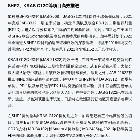
SHP2、KRAS G12C
等项目高效推进
加科思SHP2抑制剂(JAB-3068、JAB-3312)继续保持全球领先优势，2021
年完成JAB-3312一期临床试验，确定单药以及联合PD-1的二期推荐剂量
(RP2D)，进入以疗效探索为目标的二期试验阶段。同时，加科思在美国启
动SHP2联合Sotorasib以及联合奥西替尼的I/II期研究。加科思计划于2022
年全面进入SHP2抑制剂的适应证和疗效的探索阶段。得益于2019年与艾伯
维围绕SHP2达成的合作，加科思于2021年实现1.52亿元合作收入。
KRAS G12C抑制剂(JAB-21822)高效推进，在过去一年完成从递交新药临
床试验申请(IND)到确认二期推荐剂量的全过程。从临床试验来看，大部分
病人能从治疗中获益，且该疗效被证明持续有效。除此之外，JAB-21822获
批四项IND(临床试验申请)批准，包括联合 SHP2抑制剂JAB-3312、西妥昔
单抗、PD-1以及单药治疗STK-11共突变的肺癌试验，其中联合西妥昔单抗
治疗结直肠癌的试验已经启动病人入组。在中美之外，JAB-21822已在西班
牙、波兰、以色列获批临床试验，日后将在欧洲及其它地区开启更多临床试
验。
在SHP2抑制剂与KRAS G12C抑制剂之外，加科思还有三个临床阶段的项
目，其中BET抑制剂(JAB-8263)在中国完成两项试验的首例患者给药。
CD73抗体(JAB-BX102)和Aurora A抑制剂(JAB-2485)在2021年获得美国
FDA的临床试验批准，计划于2022年第2-3季度开始入组病人。