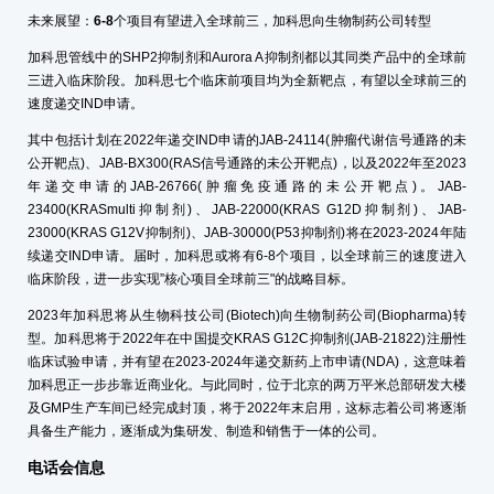
未来展望：
6-8
个项目有望进入全球前三，加科思向生物制药公司转型
加科思管线中的SHP2抑制剂和Aurora A抑制剂都以其同类产品中的全球前
三进入临床阶段。加科思七个临床前项目均为全新靶点，有望以全球前三的
速度递交IND申请。
其中包括计划在2022年递交IND申请的JAB-24114(肿瘤代谢信号通路的未
公开靶点)、JAB-BX300(RAS信号通路的未公开靶点)，以及2022年至2023
年递交申请的JAB-26766(肿瘤免疫通路的未公开靶点)。JAB-
23400(KRASmulti抑制剂)、JAB-22000(KRAS G12D抑制剂)、JAB-
23000(KRAS G12V抑制剂)、JAB-30000(P53抑制剂)将在2023-2024年陆
续递交IND申请。届时，加科思或将有6-8个项目，以全球前三的速度进入
临床阶段，进一步实现”核心项目全球前三"的战略目标。
2023年加科思将从生物科技公司(Biotech)向生物制药公司(Biopharma)转
型。加科思将于2022年在中国提交KRAS G12C抑制剂(JAB-21822)注册性
临床试验申请，并有望在2023-2024年递交新药上市申请(NDA)，这意味着
加科思正一步步靠近商业化。与此同时，位于北京的两万平米总部研发大楼
及GMP生产车间已经完成封顶，将于2022年末启用，这标志着公司将逐渐
具备生产能力，逐渐成为集研发、制造和销售于一体的公司。
电话会信息