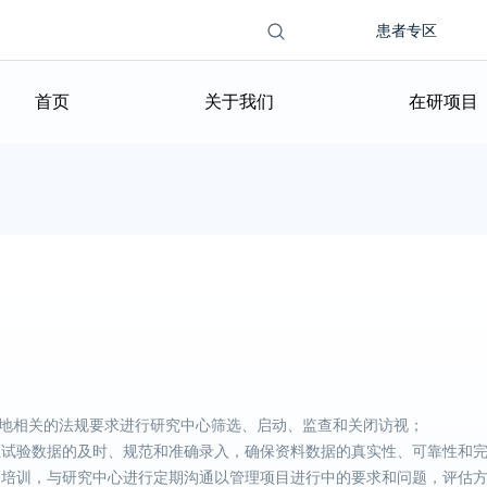
Search this
搜索表单
患者专区
site
首页
关于我们
在研项目
和当地相关的法规要求进行研究中心筛选、启动、监查和关闭访视；
证试验数据的及时、规范和准确录入，确保资料数据的真实性、可靠性和
的培训，与研究中心进行定期沟通以管理项目进行中的要求和问题，评估