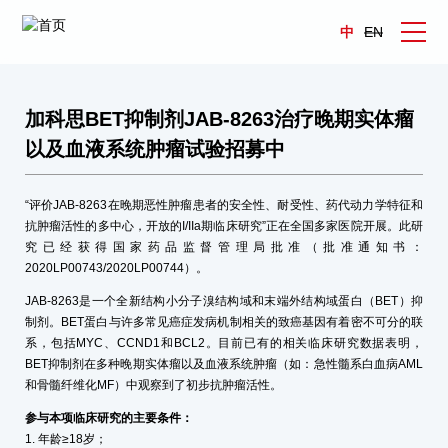
中
EN
加科思BET抑制剂JAB-8263治疗晚期实体瘤
以及血液系统肿瘤试验招募中
“评价JAB-8263在晚期恶性肿瘤患者的安全性、耐受性、药代动力学特征和
抗肿瘤活性的多中心，开放的I/IIa期临床研究”正在全国多家医院开展。此研
究已经获得国家药品监督管理局批准（批准通知书：
2020LP00743/2020LP00744）。
JAB-8263是一个全新结构小分子溴结构域和末端外结构域蛋白（BET）抑
制剂。BET蛋白与许多常见癌症发病机制相关的致癌基因有着密不可分的联
系，包括MYC、CCND1和BCL2。目前已有的相关临床研究数据表明，
BET抑制剂在多种晚期实体瘤以及血液系统肿瘤（如：急性髓系白血病AML
和骨髓纤维化MF）中观察到了初步抗肿瘤活性。
参与本项临床研究的主要条件：
1. 年龄≥18岁；