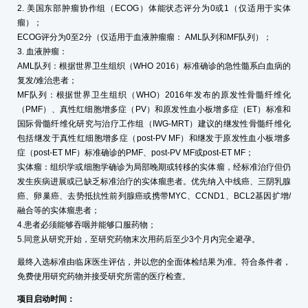
2. 美国东部肿瘤协作组（ECOG）体能状态评分为0或1（仅适用于实体
瘤）；
ECOG评分为0至2分（仅适用于血液肿瘤瘤： AML队列和MF队列）；
3. 血液肿瘤：
AML队列：根据世界卫生组织（WHO 2016）标准确诊的急性髓系白血病的
复发/难治患者；
MF队列：根据世界卫生组织（WHO）2016年发布的原发性骨髓纤维化
（PMF）、真性红细胞增多症（PV）和原发性血小板增多症（ET）标准和
国际骨髓纤维化研究与治疗工作组（IWG-MRT）建议的继发性骨髓纤维化
包括继发于真性红细胞增多症（post-PV MF）和继发于原发性血小板增多
症（post-ET MF）标准确诊的PMF、post-PV MF或post-ET MF；
实体瘤：组织学或细胞学确诊为局部晚期或转移的实体瘤，经标准治疗但仍
发生疾病进展或已缺乏标准治疗的实体瘤患者。优先纳入中线癌、三阴乳腺
癌、卵巢癌、去势抵抗性前列腺癌或携带MYC、CCND1、BCL2基因扩增/
融合等的实体瘤患者；
4.患者必须能够吞咽并能够口服药物；
5.同意从研究开始，至研究药物末次用药后至少3个月内完全避孕。
最终入选标准由临床医生评估，并以您的全面体检结果为准。符合条件者，
免费使用研究药物并接受研究所需的医疗检查。
项目启动时间：