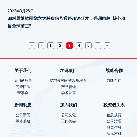
2022年3月26日
加科思继续围绕六大肿瘤信号通路加速研发，强调目标“核心项
目全球前三”
页面
«
‹
1
2
3
4
5
›
»
关于我们
在研项目
战略合作
我们的故事
诱导变构药物发现平台
战略合作
高管团队
产品管线
董事会
学术发表
新闻动态
加入我们
投资者关系
公司新闻
公司文化
信息披露
媒体报道
工作机会
公司治理
股票信息
演示材料